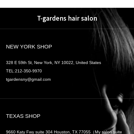
T-gardens hair salon
NEW YORK SHOP
328 E 59th St, New York, NY 10022, United States
TEL:212-350-9970
tgardensny@gmail.com
TEXAS SHOP
9660 Katy Fwy suite 304 Houston, TX 77055（My salon suite