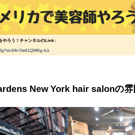
をやろう！チャンネルのLink↓
z8g?si=04t-Oe61QWKg-tLk
ardens New York hair salon