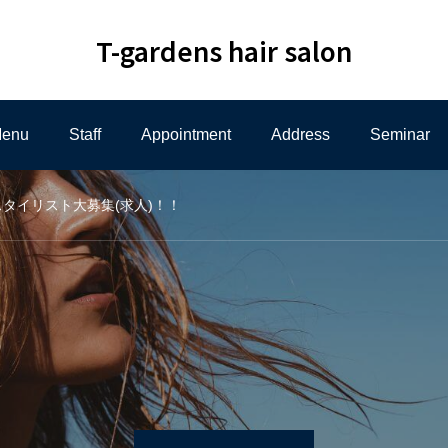
T-gardens hair salon
enu
Staff
Appointment
Address
Seminar
タイリスト大募集(求人)！！